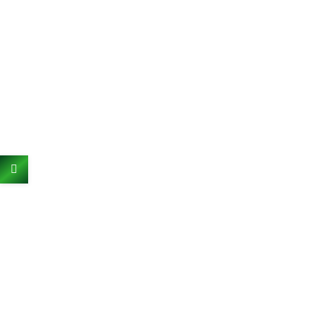
МАСЛО CBD OIL 1000 MG
900.00
₴