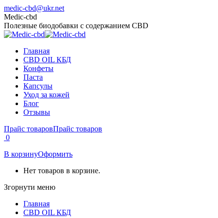
Перейти
medic-cbd@ukr.net
к
Страница
Страница
Medic-cbd
содержанию
Facebook
Instagram
Полезные биодобавки с содержанием CBD
открывается
открывается
в
в
Главная
новом
новом
CBD OIL КБД
окне
окне
Конфеты
Паста
Капсулы
Уход за кожей
Блог
Отзывы
Прайс товаров
Прайс товаров
0
В корзину
Оформить
Нет товаров в корзине.
Згорнути меню
Главная
CBD OIL КБД