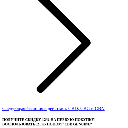
Следующая
Следующая
Различия в действии: CBD, CBG и CBN
запись:
ПОЛУЧИТЕ СКИДКУ 12% НА ПЕРВУЮ ПОКУПКУ!
ВОСПОЛЬЗОВАТЬСЯ КУПОНОМ “CBD GENUINE“