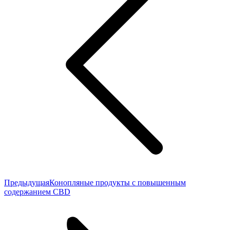
Предыдущая
Предыдущая
Конопляные продукты с повышенным
запись:
содержанием CBD